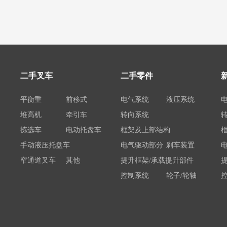
二手叉车
二手零件
平衡重
前移式
电气系统
液压系统
堆高机
牵引车
转向系统
拣选车
电动托盘车
框架及上部结构
手动液压托盘车
电气驱动部分
刹车装置
窄通道叉车
其他
提升框架/承载提升部件
控制系统
轮子/轮轴
电瓶/充电机
荷载举升装置连接底架
系统部件
属具配件