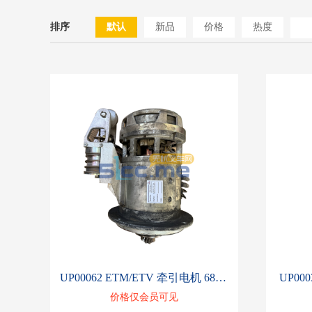
排序
默认
新品
价格
热度
UP00062 ETM/ETV 牵引电机 68003920
UP000
价格仅会员可见