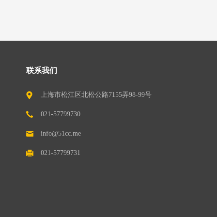
联系我们
上海市松江区北松公路7155弄98-99号
（201611）
021-57799730
info@51cc.me
021-57799731