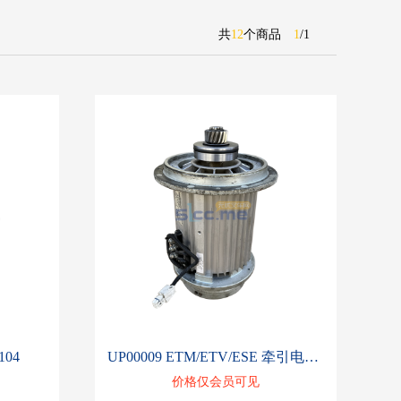
共
12
个商品
1
/
1
104
UP00009 ETM/ETV/ESE 牵引电机 50061652
价格仅会员可见