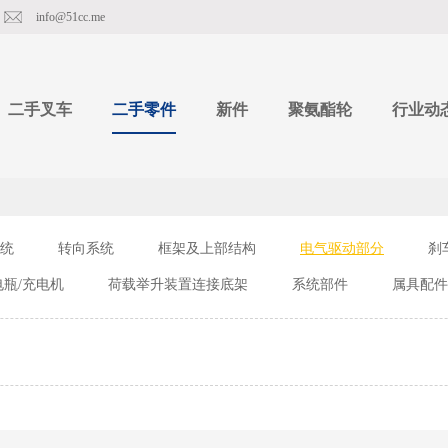
info@51cc.me
二手叉车
二手零件
新件
聚氨酯轮
行业动
统
转向系统
框架及上部结构
电气驱动部分
刹
电瓶/充电机
荷载举升装置连接底架
系统部件
属具配件