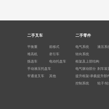
二手叉车
二手零件
平衡重
前移式
电气系统
液压系
堆高机
牵引车
转向系统
拣选车
电动托盘车
框架及上部结构
手动液压托盘车
电气驱动部分
刹车装
窄通道叉车
其他
提升框架/承载提升部
控制系统
轮子/轮
电瓶/充电机
荷载举升装置连接底
系统部件
属具配