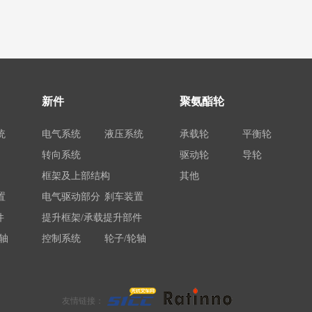
新件
聚氨酯轮
统
电气系统
液压系统
承载轮
平衡轮
转向系统
驱动轮
导轮
框架及上部结构
其他
置
电气驱动部分
刹车装置
件
提升框架/承载提升部件
轴
控制系统
轮子/轮轴
电瓶/充电机
架
荷载举升装置连接底架
件
系统部件
友情链接：
属具配件