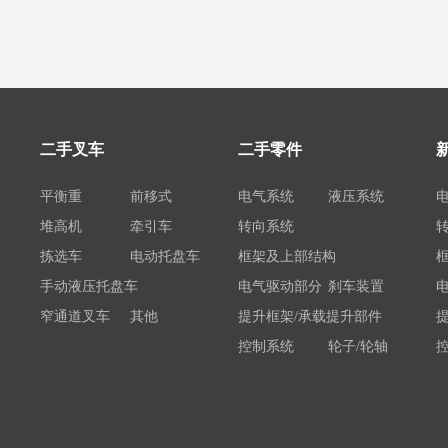
二手叉车
二手零件
平衡重
前移式
电气系统
液压系统
堆高机
牵引车
转向系统
拣选车
电动托盘车
框架及上部结构
手动液压托盘车
电气驱动部分
刹车装置
窄通道叉车
其他
提升框架/承载提升部件
控制系统
轮子/轮轴
电瓶/充电机
荷载举升装置连接底架
系统部件
属具配件