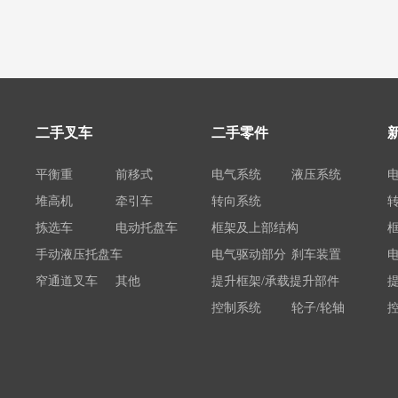
二手叉车
二手零件
平衡重
前移式
电气系统
液压系统
堆高机
牵引车
转向系统
拣选车
电动托盘车
框架及上部结构
手动液压托盘车
电气驱动部分
刹车装置
窄通道叉车
其他
提升框架/承载提升部件
控制系统
轮子/轮轴
电瓶/充电机
荷载举升装置连接底架
系统部件
属具配件