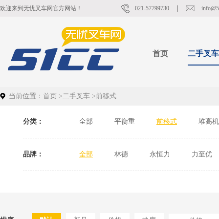
欢迎来到无忧叉车网官方网站！
021-57799730
info@5
首页
二手叉车
当前位置：
首页
>
二手叉车
>
前移式
分类：
全部
平衡重
前移式
堆高机
品牌：
全部
林德
永恒力
力至优