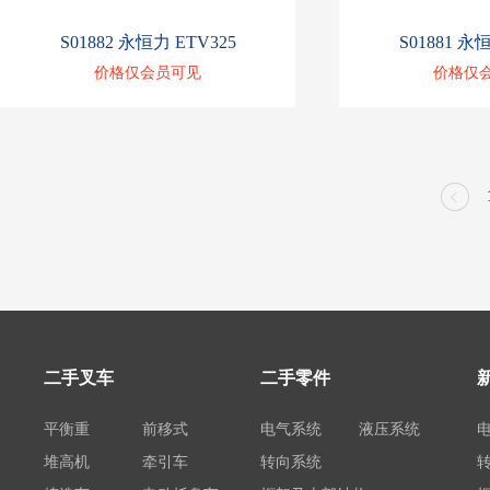
S01882 永恒力 ETV325
S01881 永
价格仅会员可见
价格仅
二手叉车
二手零件
平衡重
前移式
电气系统
液压系统
堆高机
牵引车
转向系统