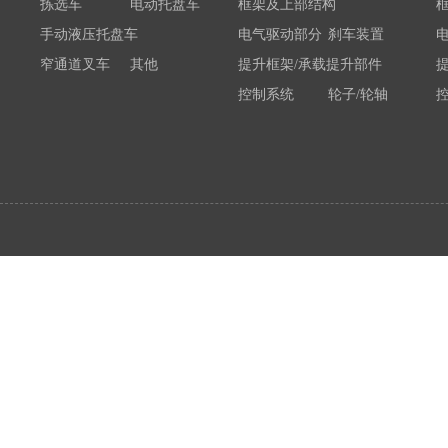
拣选车
电动托盘车
框架及上部结构
手动液压托盘车
电气驱动部分
刹车装置
窄通道叉车
其他
提升框架/承载提升部件
控制系统
轮子/轮轴
电瓶/充电机
荷载举升装置连接底架
系统部件
属具配件
其他