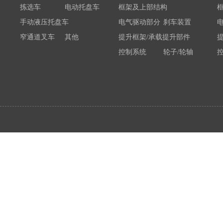
拣选车
电动托盘车
框架及上部结构
手动液压托盘车
电气驱动部分
刹车装置
窄通道叉车
其他
提升框架/承载提升部件
控制系统
轮子/轮轴
电瓶/充电机
荷载举升装置连接底架
系统部件
属具配件
其他