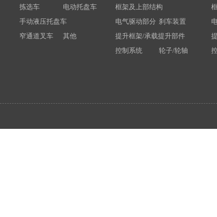
拣选车
电动托盘车
框架及上部结构
手动液压托盘车
电气驱动部分
刹车装置
窄通道叉车
其他
提升框架/承载提升部件
控制系统
轮子/轮轴
电瓶/充电机
荷载举升装置连接底架
系统部件
属具配件
其他