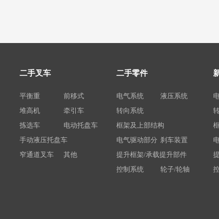
二手叉车
二手零件
平衡重
前移式
电气系统
液压系统
堆高机
牵引车
转向系统
拣选车
电动托盘车
框架及上部结构
手动液压托盘车
电气驱动部分
刹车装置
窄通道叉车
其他
提升框架/承载提升部件
控制系统
轮子/轮轴
电瓶/充电机
荷载举升装置连接底架
系统部件
属具配件