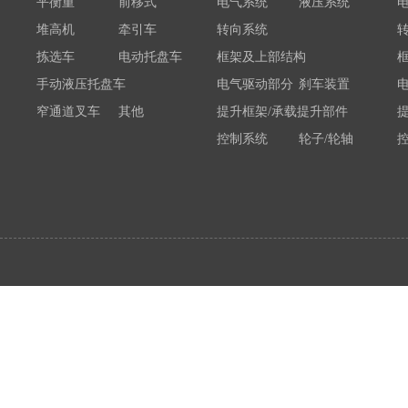
平衡重
前移式
电气系统
液压系统
堆高机
牵引车
转向系统
拣选车
电动托盘车
框架及上部结构
手动液压托盘车
电气驱动部分
刹车装置
窄通道叉车
其他
提升框架/承载提升部件
控制系统
轮子/轮轴
电瓶/充电机
荷载举升装置连接底架
系统部件
属具配件
其他