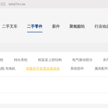
info@51cc.me
二手叉车
二手零件
新件
聚氨酯轮
行业动
统
转向系统
框架及上部结构
电气驱动部分
刹
电瓶/充电机
荷载举升装置连接底架
系统部件
属具配件