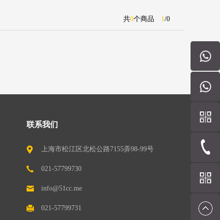
共
0
个商品
1
/
0
联系我们
上海市松江区北松公路7155弄98-99号
（201611）
021-57799730
info@51cc.me
021-57799731