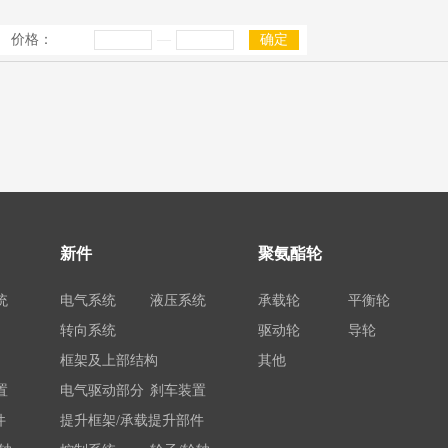
价格：
—
确定
新件
聚氨酯轮
统
电气系统
液压系统
承载轮
平衡轮
转向系统
驱动轮
导轮
框架及上部结构
其他
置
电气驱动部分
刹车装置
件
提升框架/承载提升部件