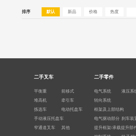
排序
默认
新品
价格
热度
二手叉车
二手零件
平衡重
前移式
电气系统
液压系
堆高机
牵引车
转向系统
拣选车
电动托盘车
框架及上部结构
手动液压托盘车
电气驱动部分
刹车装
窄通道叉车
其他
提升框架/承载提升部