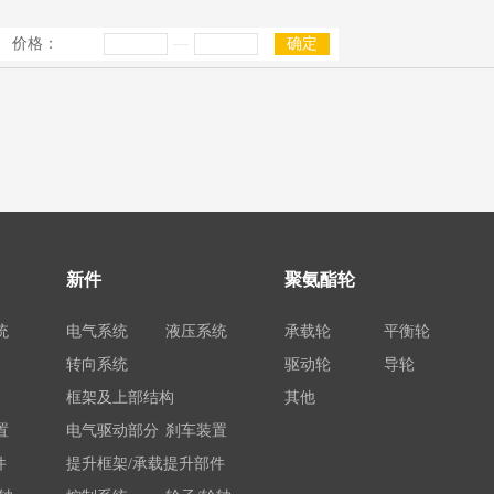
价格：
—
确定
新件
聚氨酯轮
统
电气系统
液压系统
承载轮
平衡轮
转向系统
驱动轮
导轮
框架及上部结构
其他
置
电气驱动部分
刹车装置
件
提升框架/承载提升部件