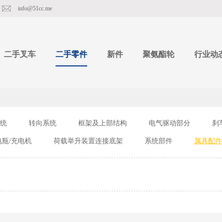
info@51cc.me
二手叉车
二手零件
新件
聚氨酯轮
行业动
统
转向系统
框架及上部结构
电气驱动部分
刹
电瓶/充电机
荷载举升装置连接底架
系统部件
属具配件