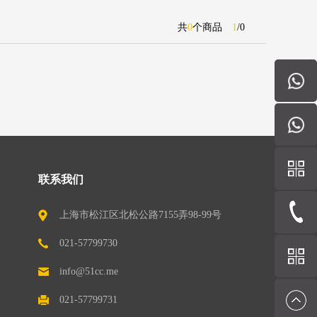
共
0
个商品
1
/
0
联系我们
上海市松江区北松公路7155弄98-99号
（201611）
021-57799730
info@51cc.me
021-57799731