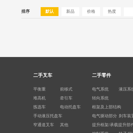
排序
默认
新品
价格
热度
二手叉车
二手零件
平衡重
前移式
电气系统
液压系
堆高机
牵引车
转向系统
拣选车
电动托盘车
框架及上部结构
手动液压托盘车
电气驱动部分
刹车装
窄通道叉车
其他
提升框架/承载提升部