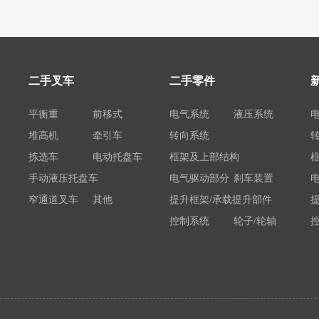
二手叉车
二手零件
平衡重
前移式
电气系统
液压系统
堆高机
牵引车
转向系统
拣选车
电动托盘车
框架及上部结构
手动液压托盘车
电气驱动部分
刹车装置
窄通道叉车
其他
提升框架/承载提升部件
控制系统
轮子/轮轴
电瓶/充电机
荷载举升装置连接底架
系统部件
属具配件
其他