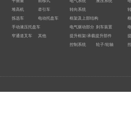
平衡重
前移式
电气系统
液压系统
堆高机
牵引车
转向系统
拣选车
电动托盘车
框架及上部结构
手动液压托盘车
电气驱动部分
刹车装置
窄通道叉车
其他
提升框架/承载提升部件
控制系统
轮子/轮轴
电瓶/充电机
荷载举升装置连接底架
系统部件
属具配件
其他