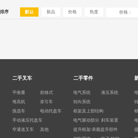
排序
默认
新品
价格
热度
价格：
二手叉车
二手零件
平衡重
前移式
电气系统
液压系统
堆高机
牵引车
转向系统
拣选车
电动托盘车
框架及上部结构
手动液压托盘车
电气驱动部分
刹车装置
窄通道叉车
其他
提升框架/承载提升部件