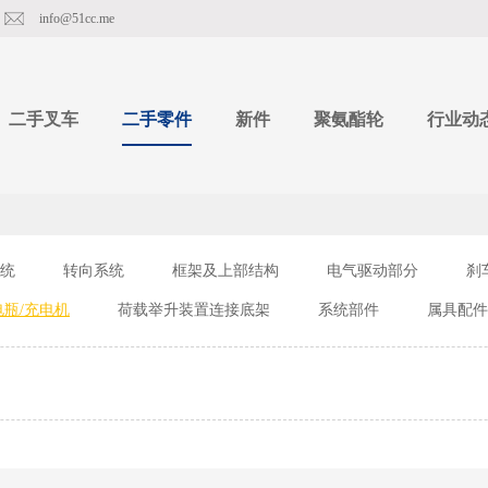
info@51cc.me
二手叉车
二手零件
新件
聚氨酯轮
行业动
统
转向系统
框架及上部结构
电气驱动部分
刹
电瓶/充电机
荷载举升装置连接底架
系统部件
属具配件