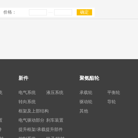
价格：
—
确定
新件
聚氨酯轮
统
电气系统
液压系统
承载轮
平衡轮
转向系统
驱动轮
导轮
框架及上部结构
其他
置
电气驱动部分
刹车装置
件
提升框架/承载提升部件