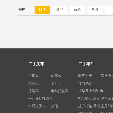
排序
默认
新品
价格
热度
二手叉车
二手零件
平衡重
前移式
电气系统
液压系
堆高机
牵引车
转向系统
拣选车
电动托盘车
框架及上部结构
手动液压托盘车
电气驱动部分
刹车装
窄通道叉车
其他
提升框架/承载提升部