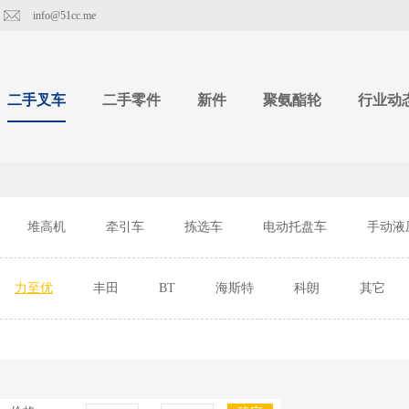
info@51cc.me
二手叉车
二手零件
新件
聚氨酯轮
行业动
堆高机
牵引车
拣选车
电动托盘车
手动液
力至优
丰田
BT
海斯特
科朗
其它