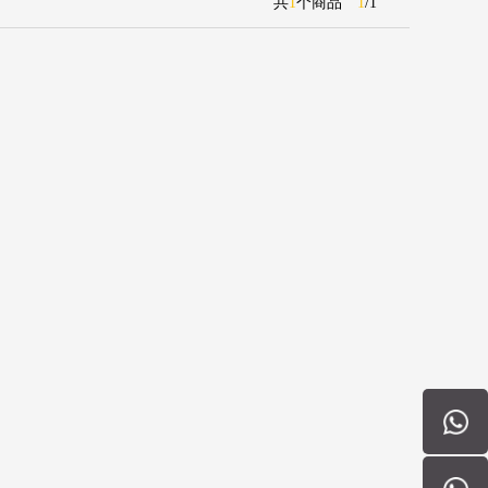
共
1
个商品
1
/
1