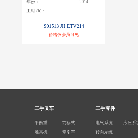
年份：
2014
工时 (h)：
S01513 JH ETV214
价格仅会员可见
二手叉车
二手零件
平衡重
前移式
电气系统
液压系
堆高机
牵引车
转向系统