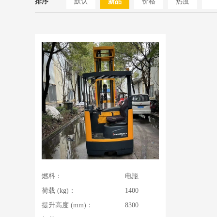
排序
默认
新品
价格
热度
燃料：
电瓶
荷载 (kg)：
1400
提升高度 (mm)：
8300