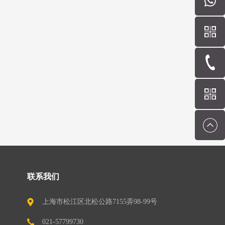
联系我们
上海市松江区北松公路7155弄98-99号
（201611）
021-57799730