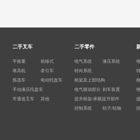
二手叉车
二手零件
平衡重
前移式
电气系统
液压系统
堆高机
牵引车
转向系统
拣选车
电动托盘车
框架及上部结构
手动液压托盘车
电气驱动部分
刹车装置
窄通道叉车
其他
提升框架/承载提升部件
控制系统
轮子/轮轴
电瓶/充电机
荷载举升装置连接底架
系统部件
属具配件