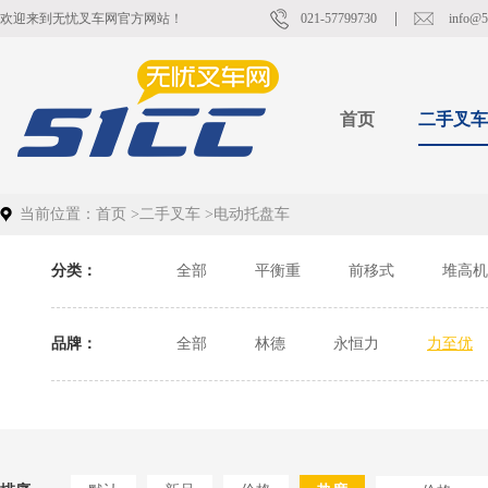
欢迎来到无忧叉车网官方网站！
021-57799730
info@5
首页
二手叉车
当前位置：
首页
>
二手叉车
>
电动托盘车
分类：
全部
平衡重
前移式
堆高机
品牌：
全部
林德
永恒力
力至优