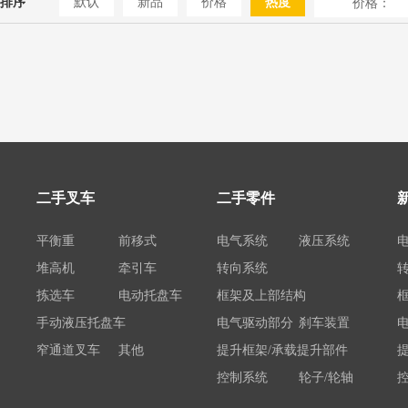
排序
默认
新品
价格
热度
价格：
二手叉车
二手零件
平衡重
前移式
电气系统
液压系统
堆高机
牵引车
转向系统
拣选车
电动托盘车
框架及上部结构
手动液压托盘车
电气驱动部分
刹车装置
窄通道叉车
其他
提升框架/承载提升部件
控制系统
轮子/轮轴
电瓶/充电机