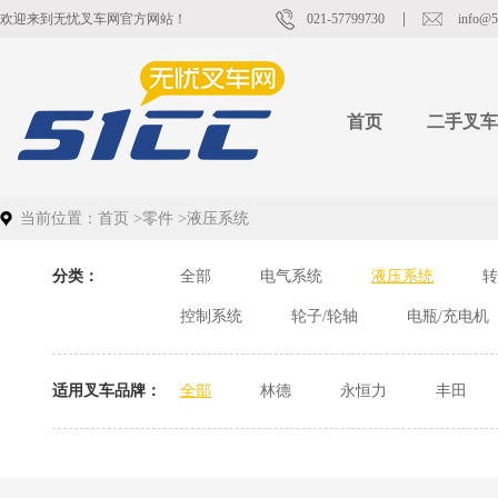
欢迎来到无忧叉车网官方网站！
021-57799730
info@5
首页
二手叉车
当前位置：
首页
>
零件
>
液压系统
分类：
全部
电气系统
液压系统
转
控制系统
轮子/轮轴
电瓶/充电机
适用叉车品牌：
全部
林德
永恒力
丰田