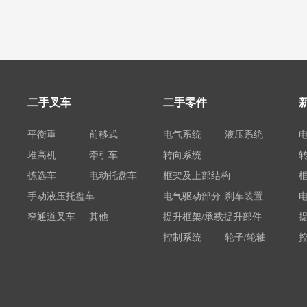
二手叉车
二手零件
平衡重
前移式
电气系统
液压系统
堆高机
牵引车
转向系统
拣选车
电动托盘车
框架及上部结构
手动液压托盘车
电气驱动部分
刹车装置
窄通道叉车
其他
提升框架/承载提升部件
控制系统
轮子/轮轴
电瓶/充电机
荷载举升装置连接底架
系统部件
属具配件