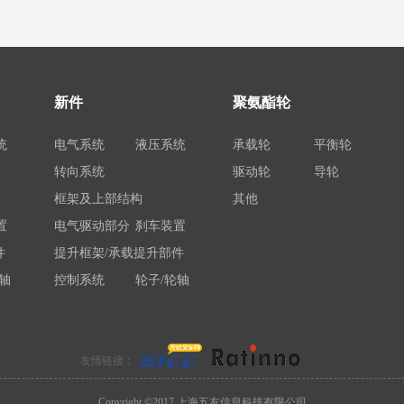
新件
聚氨酯轮
统
电气系统
液压系统
承载轮
平衡轮
转向系统
驱动轮
导轮
框架及上部结构
其他
置
电气驱动部分
刹车装置
件
提升框架/承载提升部件
轴
控制系统
轮子/轮轴
电瓶/充电机
架
荷载举升装置连接底架
件
系统部件
友情链接：
属具配件
其他
Copyright ©2017 上海五友信息科技有限公司