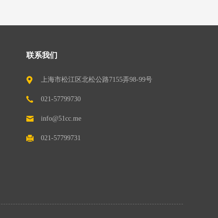
联系我们
上海市松江区北松公路7155弄98-99号
（201611）
021-57799730
info@51cc.me
021-57799731