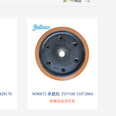
共
30
个商品
1
/
2
428170
W00072 承载轮 355*106 51072864
价格仅会员可见