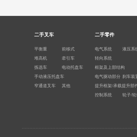
二手叉车
二手零件
平衡重
前移式
电气系统
液压系
堆高机
牵引车
转向系统
拣选车
电动托盘车
框架及上部结构
手动液压托盘车
电气驱动部分
刹车装
窄通道叉车
其他
提升框架/承载提升部
控制系统
轮子/轮
电瓶/充电机
荷载举升装置连接底
系统部件
属具配
其他