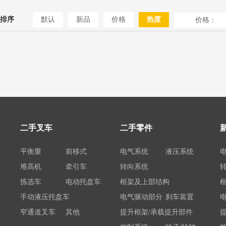
排序
默认
新品
价格
热度
价格：
二手叉车
二手零件
平衡重
前移式
电气系统
液压系统
堆高机
牵引车
转向系统
拣选车
电动托盘车
框架及上部结构
手动液压托盘车
电气驱动部分
刹车装置
窄通道叉车
其他
提升框架/承载提升部件