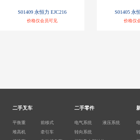
S01409 永恒力 EJC216
S01405 永
价格仅会员可见
价格仅
二手叉车
二手零件
平衡重
前移式
电气系统
液压系统
堆高机
牵引车
转向系统