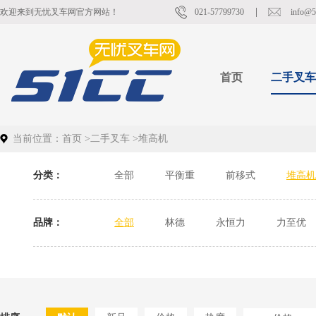
欢迎来到无忧叉车网官方网站！
021-57799730
info@5
首页
二手叉车
当前位置：
首页
>
二手叉车
>
堆高机
分类：
全部
平衡重
前移式
堆高机
品牌：
全部
林德
永恒力
力至优