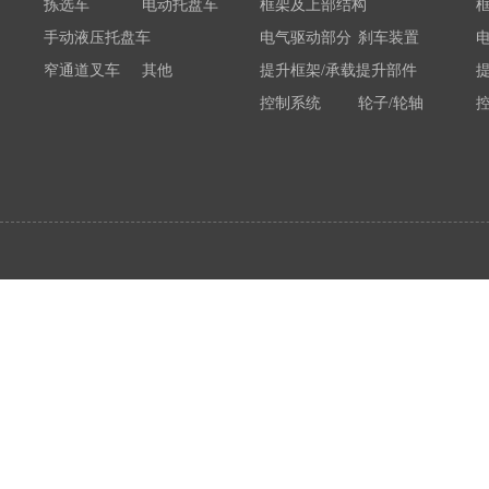
拣选车
电动托盘车
框架及上部结构
手动液压托盘车
电气驱动部分
刹车装置
窄通道叉车
其他
提升框架/承载提升部件
控制系统
轮子/轮轴
电瓶/充电机
荷载举升装置连接底架
系统部件
属具配件
其他