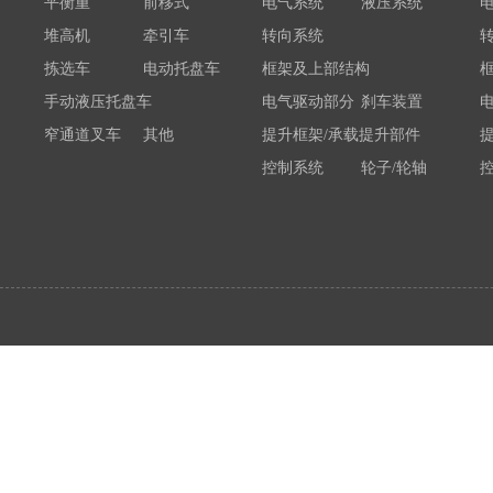
平衡重
前移式
电气系统
液压系统
堆高机
牵引车
转向系统
拣选车
电动托盘车
框架及上部结构
手动液压托盘车
电气驱动部分
刹车装置
窄通道叉车
其他
提升框架/承载提升部件
控制系统
轮子/轮轴
电瓶/充电机
荷载举升装置连接底架
系统部件
属具配件
其他