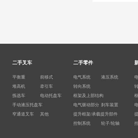
二手叉车
二手零件
平衡重
前移式
电气系统
液压系统
堆高机
牵引车
转向系统
拣选车
电动托盘车
框架及上部结构
手动液压托盘车
电气驱动部分
刹车装置
窄通道叉车
其他
提升框架/承载提升部件
控制系统
轮子/轮轴
电瓶/充电机