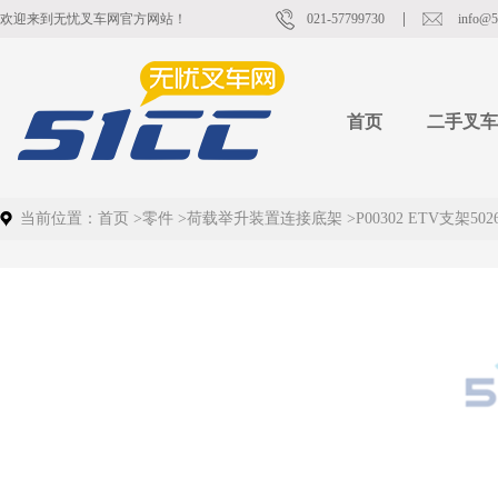
欢迎来到无忧叉车网官方网站！
021-57799730
info@5
首页
二手叉车
当前位置：
首页
>
零件
>
荷载举升装置连接底架
>
P00302 ETV支架5026