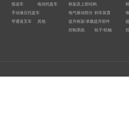
拣选车
电动托盘车
框架及上部结构
手动液压托盘车
电气驱动部分
刹车装置
窄通道叉车
其他
提升框架/承载提升部件
控制系统
轮子/轮轴
电瓶/充电机
荷载举升装置连接底架
系统部件
属具配件
其他