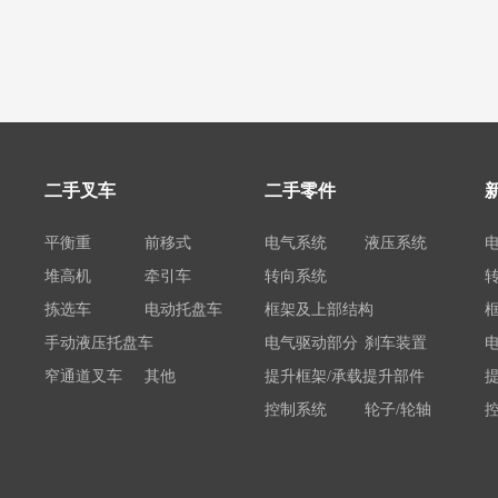
二手叉车
二手零件
平衡重
前移式
电气系统
液压系统
堆高机
牵引车
转向系统
拣选车
电动托盘车
框架及上部结构
手动液压托盘车
电气驱动部分
刹车装置
窄通道叉车
其他
提升框架/承载提升部件
控制系统
轮子/轮轴
电瓶/充电机
荷载举升装置连接底架