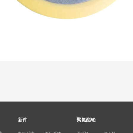
新件
聚氨酯轮