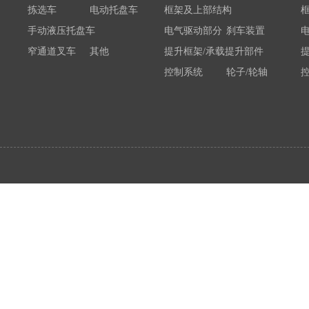
拣选车
电动托盘车
框架及上部结构
手动液压托盘车
电气驱动部分
刹车装置
窄通道叉车
其他
提升框架/承载提升部件
控制系统
轮子/轮轴
电瓶/充电机
荷载举升装置连接底架
系统部件
属具配件
其他