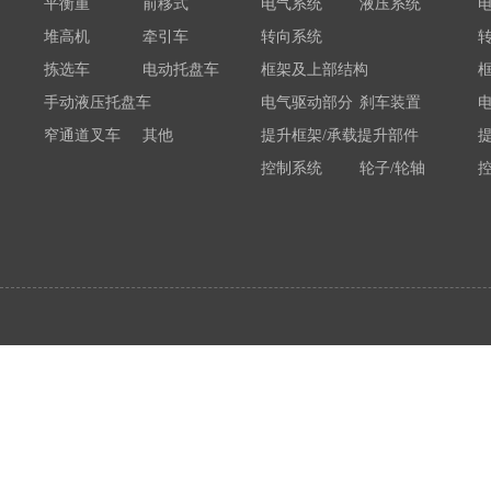
平衡重
前移式
电气系统
液压系统
堆高机
牵引车
转向系统
拣选车
电动托盘车
框架及上部结构
手动液压托盘车
电气驱动部分
刹车装置
窄通道叉车
其他
提升框架/承载提升部件
控制系统
轮子/轮轴
电瓶/充电机
荷载举升装置连接底架
系统部件
属具配件
其他