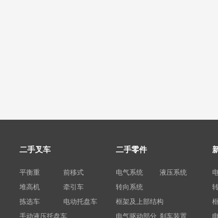
二手叉车
二手零件
平衡重
前移式
电气系统
液压系统
堆高机
牵引车
转向系统
拣选车
电动托盘车
框架及上部结构
手动液压托盘车
电气驱动部分
刹车装置