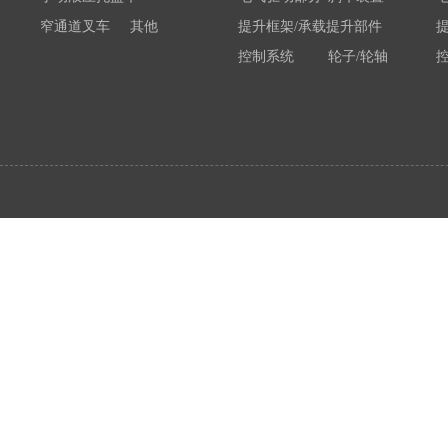
窄通道叉车
其他
提升框架/承载提升部件
控制系统
轮子/轮轴
电瓶/充电机
荷载举升装置连接底架
系统部件
属具配件
其他