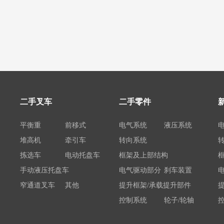
二手叉车
二手零件
平衡重
前移式
电气系统
液压系统
堆高机
牵引车
转向系统
拣选车
电动托盘车
框架及上部结构
手动液压托盘车
电气驱动部分
刹车装置
窄通道叉车
其他
提升框架/承载提升部件
控制系统
轮子/轮轴
电瓶/充电机