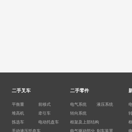
二手叉车
二手零件
平衡重
前移式
电气系统
液压系统
堆高机
牵引车
转向系统
拣选车
电动托盘车
框架及上部结构
手动液压托盘车
电气驱动部分
刹车装置