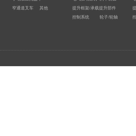
窄通道叉车
其他
提升框架/承载提升部件
控制系统
轮子/轮轴
电瓶/充电机
荷载举升装置连接底架
系统部件
属具配件
其他