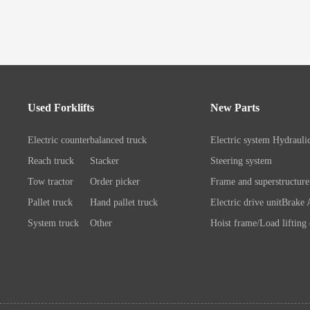
Used Forklifts
New Parts
Electric counterbalanced truck
Electric system
Hydrauli
Reach truck
Stacker
Steering system
Tow tractor
Order picker
Frame and superstructure
Pallet truck
Hand pallet truck
Electric drive unit
Brake 
System truck
Other
Hoist frame/Load lifting
Control system
Wheels/A
Battery/Charger
Connection chassis/load l
device
System components