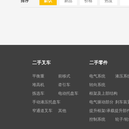
排序
默认
新品
价格
热度
二手叉车
二手零件
平衡重
前移式
电气系统
液压系
堆高机
牵引车
转向系统
拣选车
电动托盘车
框架及上部结构
手动液压托盘车
电气驱动部分
刹车装
窄通道叉车
其他
提升框架/承载提升部
控制系统
轮子/轮
电瓶/充电机