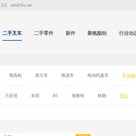
info@51cc.me
二手叉车
二手零件
新件
聚氨酯轮
行业动
堆高机
牵引车
拣选车
电动托盘车
手动液
力至优
丰田
BT
海斯特
科朗
其它