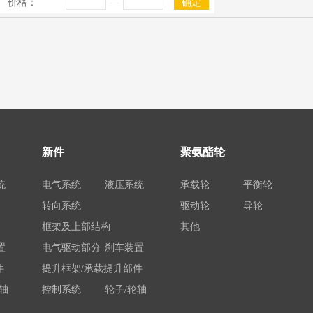
价格：
—
确定
新件
聚氨酯轮
统
电气系统
液压系统
承载轮
平衡轮
转向系统
驱动轮
导轮
框架及上部结构
其他
置
电气驱动部分
刹车装置
件
提升框架/承载提升部件
轴
控制系统
轮子/轮轴
电瓶/充电机