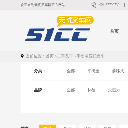
欢迎来到无忧叉车网官方网站！
021-57799730
首页
当前位置：
首页
>
二手叉车
>
手动液压托盘车
分类：
全部
平衡重
前移式
品牌：
全部
林德
永恒力