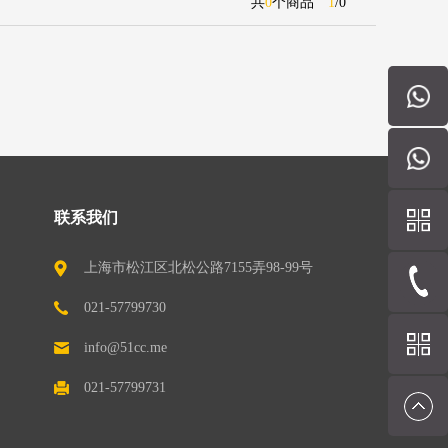
共
0
个商品
1
/
0
联系我们
上海市松江区北松公路7155弄98-99号
（201611）
021-57799730
info@51cc.me
021-57799731